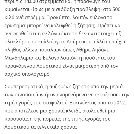
περί τις 14.000 στρέμματα και η παραγωγή του
κυμαίνεται -ίσως με αισιόδοξη πρόβλεψη- στα 500
κιλά ανά στρέμμα. Προκύπτει λοιπόν εύλογα το
ερώτημα: μπορεί να καλυφθεί η ζήτηση; Πρέπει να
αναφερθεί ότι η εν λόγω έκταση δεν αντιστοιχεί εξ’
ολοκλήρου σε καλλιέργεια Ασύρτικου, αλλά περιέχει
πλήθος άλλων ποικιλιών όπως Αθήρι, Αηδάνι,
Μανδηλαριά κ.α. Εύλογα λοιπόν, η ποσότητα του
παραγόμενου Ασύρτικου είναι μικρότερη από τον
αρχικό υπολογισμό.
Συμπερασματικά, η αυξημένη ζήτηση από την μεριά
των οινοποιείων ήταν αναμενόμενο να εκτοξεύσει την
τιμή αγοράς του σταφυλιού. Ξεκινώντας από το 2012,
που αποτέλεσε μια χρονιά κλειδί, ακολουθεί μια
παρουσίαση της πορείας της τιμής αγοράς του
Ασύρτικου τα τελευταία χρόνια.