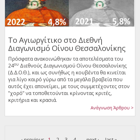
Το Αγιωργίτικο στο Διεθνή
Διαγωνισμό Οίνου Θεσσαλονίκης
Πρόσφατα ανακοινώθηκαν τα αποτελέσματα του
ου
24
Διεθνούς Διαγωνισμού Οίνου Θεσσαλονίκης
(Δ.Δ.Ο.Θ.), και ως συνήθως η κουβέντα θα κινείται
για λίγο καιρό γύρω από τα μεγάλα βραβεία που
αυτός έχει απονείμει, με τους συμμετέχοντες στον
"χορό" να τοποθετούνται κρίνοντας κριτές,
κριτήρια και κρασιά.
Ανάγνωση Άρθρου >
Pages
‹ previous
1
2
3
4
…
next ›
last »