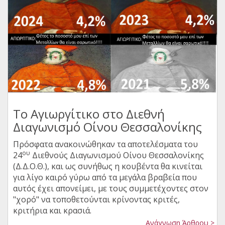
Το Αγιωργίτικο στο Διεθνή
Διαγωνισμό Οίνου Θεσσαλονίκης
Πρόσφατα ανακοινώθηκαν τα αποτελέσματα του
ου
24
Διεθνούς Διαγωνισμού Οίνου Θεσσαλονίκης
(Δ.Δ.Ο.Θ.), και ως συνήθως η κουβέντα θα κινείται
για λίγο καιρό γύρω από τα μεγάλα βραβεία που
αυτός έχει απονείμει, με τους συμμετέχοντες στον
"χορό" να τοποθετούνται κρίνοντας κριτές,
κριτήρια και κρασιά.
Ανάγνωση Άρθρου >