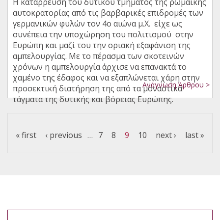
Η κατάρρευση του δυτικού τμήματος της ρωμαϊκής
αυτοκρατορίας από τις βαρβαρικές επιδρομές των
γερμανικών φυλών τον 4ο αιώνα μ.Χ. είχε ως
συνέπεια την υποχώρηση του πολιτισμού στην
Ευρώπη και μαζί του την οριακή εξαφάνιση της
αμπελουργίας. Με το πέρασμα των σκοτεινών
χρόνων η αμπελουργία άρχισε να επανακτά το
χαμένο της έδαφος και να εξαπλώνεται χάρη στην
Ανάγνωση Άρθρου >
προσεκτική διατήρηση της από τα μοναστικά
τάγματα της δυτικής και βόρειας Ευρώπης.
Pages
« first
‹ previous
…
7
8
9
10
next ›
last »