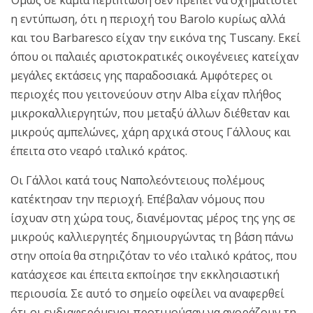
Όμως σε καμία περίπτωση δεν πρέπει να σχηματιστεί
η εντύπωση, ότι η περιοχή του Barolo κυρίως αλλά
και του Barbaresco είχαν την εικόνα της Tuscany. Εκεί
όπου οι παλαιές αριστοκρατικές οικογένειες κατείχαν
μεγάλες εκτάσεις γης παραδοσιακά. Αμφότερες οι
περιοχές που γειτονεύουν στην Alba είχαν πλήθος
μικροκαλλιεργητών, που μεταξύ άλλων διέθεταν και
μικρούς αμπελώνες, χάρη αρχικά στους Γάλλους και
έπειτα στο νεαρό ιταλικό κράτος.
Οι Γάλλοι κατά τους Ναπολεόντειους πολέμους
κατέκτησαν την περιοχή. Επέβαλαν νόμους που
ίσχυαν στη χώρα τους, διανέμοντας μέρος της γης σε
μικρούς καλλιεργητές δημιουργώντας τη βάση πάνω
στην οποία θα στηριζόταν το νέο ιταλικό κράτος, που
κατάσχεσε και έπειτα εκποίησε την εκκλησιαστική
περιουσία. Σε αυτό το σημείο οφείλει να αναφερθεί
ότι οι ενδιαφερόμενοι προτιμούσαν να αγοράζουν τη