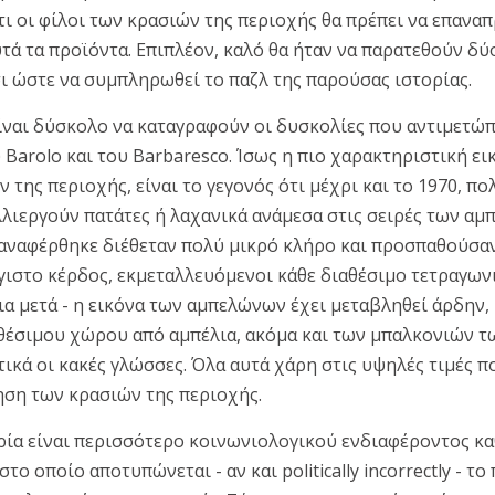
τι οι φίλοι των κρασιών της περιοχής θα πρέπει να επαν
τά τα προϊόντα. Επιπλέον, καλό θα ήταν να παρατεθούν δύ
ι ώστε να συμπληρωθεί το παζλ της παρούσας ιστορίας.
ίναι δύσκολο να καταγραφούν οι δυσκολίες που αντιμετώπ
Barolo και του Barbaresco. Ίσως η πιο χαρακτηριστική ει
της περιοχής, είναι το γεγονός ότι μέχρι και το 1970, πο
λιεργούν πατάτες ή λαχανικά ανάμεσα στις σειρές των αμπ
ναφέρθηκε διέθεταν πολύ μικρό κλήρο και προσπαθούσαν
γιστο κέρδος, εκμεταλλευόμενοι κάθε διαθέσιμο τετραγων
ια μετά - η εικόνα των αμπελώνων έχει μεταβληθεί άρδην,
θέσιμου χώρου από αμπέλια, ακόμα και των μπαλκονιών τ
ικά οι κακές γλώσσες. Όλα αυτά χάρη στις υψηλές τιμές π
ηση των κρασιών της περιοχής.
ία είναι περισσότερο κοινωνιολογικού ενδιαφέροντος κα
το οποίο αποτυπώνεται - αν και politically incorrectly - το