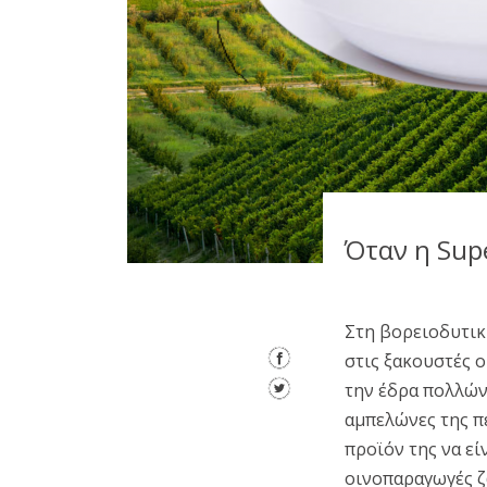
Όταν η Sup
Στη βορειοδυτική
στις ξακουστές ο
την έδρα πολλών
αμπελώνες της πε
προϊόν της να εί
οινοπαραγωγές ζ