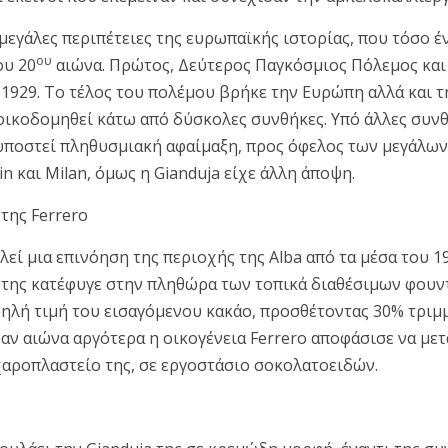
μεγάλες περιπέτειες της ευρωπαϊκής ιστορίας, που τόσο 
ου
ου 20
αιώνα. Πρώτος, Δεύτερος Παγκόσμιος Πόλεμος και
1929. Το τέλος του πολέμου βρήκε την Ευρώπη αλλά και τη
οικοδομηθεί κάτω από δύσκολες συνθήκες. Υπό άλλες συν
ε υποστεί πληθυσμιακή αφαίμαξη, προς όφελος των μεγάλω
n και Milan, όμως η Gianduja είχε άλλη άποψη.
της Ferrero
λεί μια επινόηση της περιοχής της Alba από τα μέσα του 1
της κατέφυγε στην πληθώρα των τοπικά διαθέσιμων φουν
ψηλή τιμή του εισαγόμενου κακάο, προσθέτοντας 30% τρι
αν αιώνα αργότερα η οικογένεια Ferrero αποφάσισε να μετ
χαροπλαστείο της, σε εργοστάσιο σοκολατοειδών.