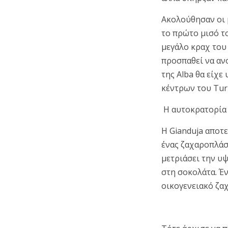
Ακολούθησαν οι 
το πρώτο μισό τ
μεγάλο κραχ του 
προσπαθεί να αν
της Alba θα είχ
κέντρων του Turi
Η αυτοκρατορία 
Η Gianduja αποτε
ένας ζαχαροπλάσ
μετριάσει την υ
στη σοκολάτα. Έν
οικογενειακό ζα