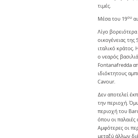
τιμές.
ου
Μέσα του 19
α
Λίγο βορειότερα 
οικογένειας της 
ιταλικό κράτος. 
ο νεαρός βασιλιά
Fontanafredda α
ιδιόκτητους αμπ
Cavour.
Δεν αποτελεί έκπ
την περιοχή. Όμω
περιοχή του Baro
όπου οι παλαιές 
Αμφότερες οι πε
μεταξύ άλλων διέ