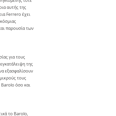
υνηθισμένης τότε
οια αυτής της
ια Ferrero έχει
γκόσμιας
και παρουσία των
σίας για τους
 εγκατάλειψη της
 να εξασφαλίσουν
 μικρούς τους
 Barolo όσο και
ικά το Barolo,