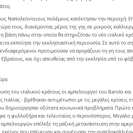
άτος.
τους Ναπολεόντειους πολέμους κατέκτησαν την περιοχή. 
χώρα τους, διανέμοντας μέρος της γης σε μικρούς καλλιερ
η βάση πάνω στην οποία θα στηριζόταν το νέο ιταλικό κρ
ειτα εκποίησε την εκκλησιαστική περιουσία. Σε αυτό το ση
ι ενδιαφερόμενοι προτιμούσαν να αγοράζουν τη γη τους απ
 Εβραίους, και όχι απευθείας από την εκκλησία υπό το φό
ύρα
υση του ιταλικού κράτους οι αμπελουργοί του Barolo και
ς Ιταλίας - βρέθηκαν αντιμέτωποι με τις μεγάλες κρίσεις 
ου δημιούργησαν οξύτατα κοινωνικά προβλήματα. Πρώτο ή
ηκε η φυλλοξήρα και τελευταίος ο περονόσπορος. Μεγάλο 
αμπελουργών επέλεξε τη μαζική μετανάστευση στην αμερ
 εκείνοι που επέμειναν και συνέχισαν την αμπελοκαλλιέργ