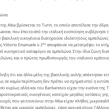
ιώνα
της Alba βρίσκεται το Turin, το οποίο αποτέλεσε την έδρα
Savoie, που έπειτα από την ιταλική ενοποίηση κυβέρνησε 
Η βασιλική οικογένεια διατηρούσε ιδιόκτητους αμπελώνες 
ος
ς Vittorio Emanuele ο 2
αποφάσισε να μετατρέψει το κτή
πό κυνηγετικό καταφύγιο σε αμπελώνα. Στην ίδια ζώνη δι
ελώνες και ο πρώτος πρωθυπουργός του ιταλικού κράτους
ληξη ότι και άλλα μέλη της βασιλικής αυλής απέκτησαν κτ
ς σε καμία περίπτωση δεν πρέπει να σχηματιστεί η εντύπ
lo κυρίως αλλά και του Barbaresco είχαν την εικόνα της T
αριστοκρατικές οικογένειες κατείχαν μεγάλες εκτάσεις γη
ριοχές που γειτονεύουν στην Alba είχαν πλήθος μικροκαλ
θεταν και μικρούς αμπελώνες, χάρη αρχικά στους Γάλλους