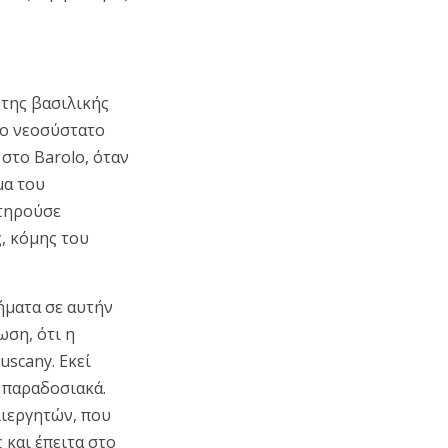
 της βασιλικής
το νεοσύστατο
στο Barolo, όταν
μα του
ατηρούσε
, κόμης του
ήματα σε αυτήν
ωση, ότι η
uscany. Εκεί
ς παραδοσιακά.
λιεργητών, που
 και έπειτα στο