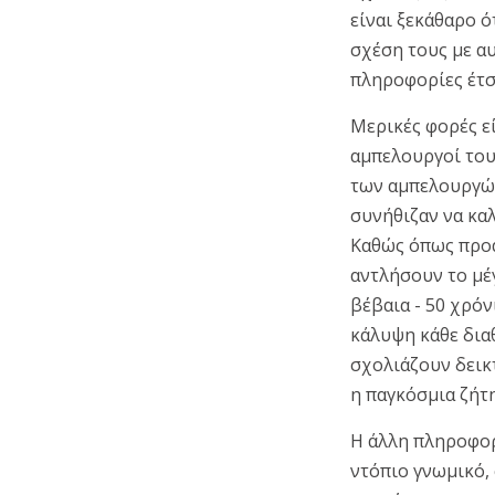
είναι ξεκάθαρο ό
σχέση τους με αυ
πληροφορίες έτσ
Μερικές φορές ε
αμπελουργοί του 
των αμπελουργών 
συνήθιζαν να καλ
Καθώς όπως προα
αντλήσουν το μέ
βέβαια - 50 χρόν
κάλυψη κάθε δια
σχολιάζουν δεικτ
η παγκόσμια ζήτ
Η άλλη πληροφορ
ντόπιο γνωμικό, σ