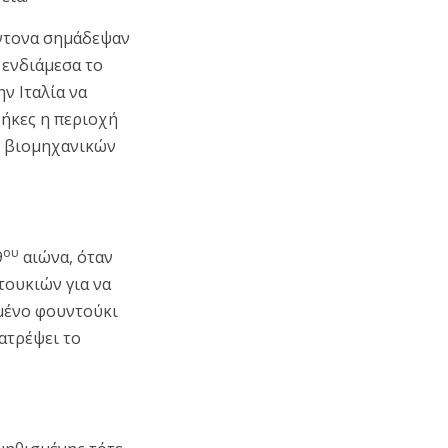
έντονα σημάδεψαν
 ενδιάμεσα το
ν Ιταλία να
θήκες η περιοχή
ν βιομηχανικών
ου
9
αιώνα, όταν
τουκιών για να
μμένο φουντούκι
ατρέψει το