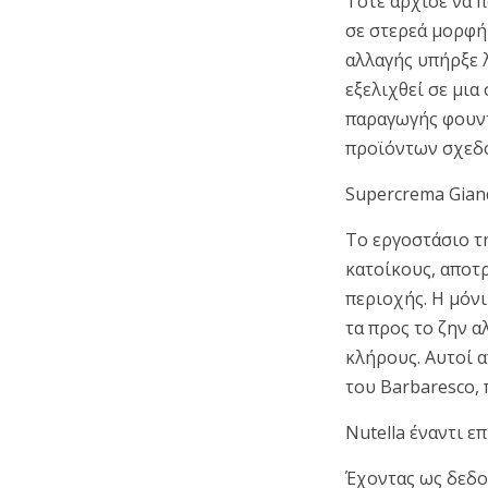
Τότε άρχισε να π
σε στερεά μορφή
αλλαγής υπήρξε λ
εξελιχθεί σε μι
παραγωγής φουντ
προϊόντων σχεδό
Supercrema Gian
Το εργοστάσιο τη
κατοίκους, αποτ
περιοχής. Η μόν
τα προς το ζην 
κλήρους. Αυτοί α
του Barbaresco, 
Nutella έναντι ε
Έχοντας ως δεδομ