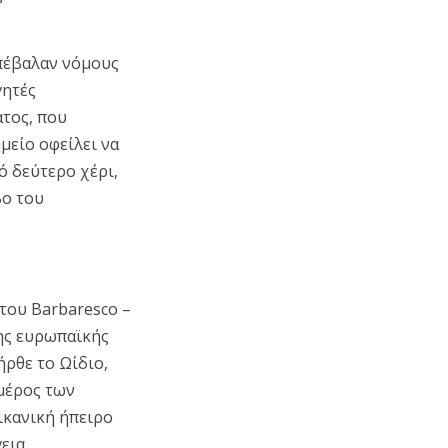
Επέβαλαν νόμους
γητές
άτος, που
μείο οφείλει να
ό δεύτερο χέρι,
βο του
 του Barbaresco –
της ευρωπαϊκής
ρθε το Ωίδιο,
μέρος των
ικανική ήπειρο
εια.