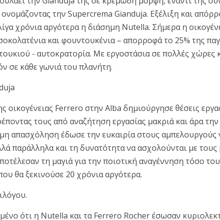
ουλάει την Gianduja της σε κρεμώδη μορφή, έναντι της σ
 ονομάζοντας την Supercrema Gianduja. Εξέλιξη και απόρρ
ίγα χρόνια αργότερα η διάσημη Nutella. Σήμερα η οικογένε
α σοκολατένια και φουντουκένια – απορροφά το 25% της πα
ουκιού - αυτοκρατορία. Με εργοστάσια σε πολλές χώρες 
ν σε κάθε γωνιά του πλανήτη.
duja
ς οικογένειας Ferrero στην Alba δημιούργησε θέσεις εργα
ρέποντας τους από αναζήτηση εργασίας μακριά και άρα την
ιμη απασχόληση έδωσε την ευκαιρία στους αμπελουργούς
αλλά παράλληλα και τη δυνατότητα να ασχολούνται με τους
ποτέλεσαν τη μαγιά για την ποιοτική αναγέννηση τόσο του
που θα ξεκινούσε 20 χρόνια αργότερα.
πιλόγου.
ένο ότι η Nutella και τα Ferrero Rocher έσωσαν κυριολεκτ