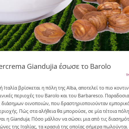
ercrema Giandujia έσωσε το Barolo
T
 Ιταλία βρίσκεται η πόλη της Alba, αποτελεί το πιο κοντι
ινικές περιοχές του Barolo και του Barbaresco. Παραδοσ
 διάσημων οινοποιών, που δραστηριοποιούνταν εμπορικ
ριοχής. Πώς στα αλήθεια θα μπορούσε, σε μία τέτοια πόλη
ναι η Gianduja; Πόσο μάλλον να σώσει μια από τις διασημό
ώνες της Ιταλίας, τα κρασιά της οποίας σήμερα πωλούνται