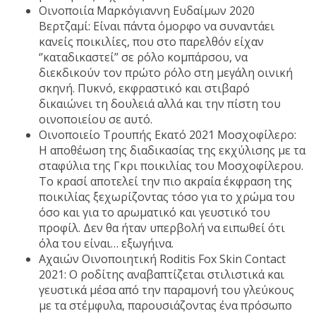
Οινοποιία Μαρκόγιαννη Ευδαίμων 2020
Βερτζαμί: Είναι πάντα όμορφο να συναντάει
κανείς ποικιλίες, που στο παρελθόν είχαν
‘’καταδικαστεί’’ σε ρόλο κομπάρσου, να
διεκδικούν τον πρώτο ρόλο στη μεγάλη οινική
σκηνή. Πυκνό, εκφραστικό και στιβαρό
δικαιώνει τη δουλειά αλλά και την πίστη του
οινοποιείου σε αυτό.
Οινοποιείο Τρουπής Εκατό 2021 Μοσχοφίλερο:
Η αποθέωση της διαδικασίας της εκχύλισης με τα
σταφύλια της Γκρι ποικιλίας του Μοσχοφίλερου.
Το κρασί αποτελεί την πιο ακραία έκφραση της
ποικιλίας ξεχωρίζοντας τόσο για το χρώμα του
όσο και για το αρωματικό και γευστικό του
προφίλ. Δεν θα ήταν υπερβολή να ειπωθεί ότι
όλα του είναι… εξωγήινα.
Αχαιών Οινοποιητική Roditis Fox Skin Contact
2021: Ο ροδίτης αναβαπτίζεται στιλιστικά και
γευστικά μέσα από την παραμονή του γλεύκους
με τα στέμφυλα, παρουσιάζοντας ένα πρόσωπο