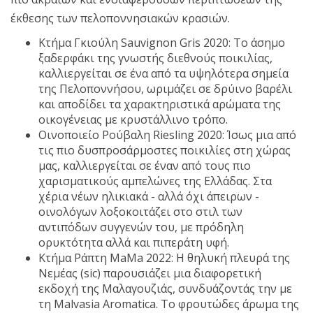
έκθεσης των πελοποννησιακών κρασιών.
Κτήμα Γκιούλη Sauvignon Gris 2020: Το άσημο
ξαδερφάκι της γνωστής διεθνούς ποικιλίας,
καλλιεργείται σε ένα από τα υψηλότερα σημεία
της Πελοποννήσου, ωριμάζει σε δρύινο βαρέλι
και αποδίδει τα χαρακτηριστικά αρώματα της
οικογένειας με κρυστάλλινο τρόπο.
Οινοποιείο Ρούβαλη Riesling 2020: Ίσως μια από
τις πιο δυσπροσάρμοστες ποικιλίες στη χώρας
μας, καλλιεργείται σε έναν από τους πιο
χαρισματικούς αμπελώνες της Ελλάδας. Στα
χέρια νέων ηλικιακά - αλλά όχι άπειρων -
οινολόγων λοξοκοιτάζει στο στιλ των
αντιπόδων συγγενών του, με πρόδηλη
ορυκτότητα αλλά και πιπεράτη υφή.
Κτήμα Ράπτη ΜaMa 2022: Η θηλυκή πλευρά της
Νεμέας (sic) παρουσιάζει μια διαφορετική
εκδοχή της Μαλαγουζιάς, συνδυάζοντάς την με
τη Malvasia Aromatica. Το φρουτώδες άρωμα της