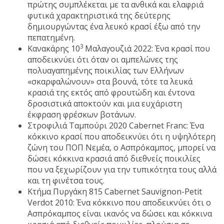
πρώτης συμπλέκεται με τα ανθικά και ελαφριά
φυτικά χαρακτηριστικά της δεύτερης
δημιουργώντας ένα λευκό κρασί έξω από την
πεπατημένη.
3
Κανακάρης 10
Μαλαγουζιά 2022: Ένα κρασί που
αποδεικνύει ότι όταν οι αμπελώνες της
πολυαγαπημένης ποικιλίας των Ελλήνων
«σκαρφαλώνουν» στα βουνά, τότε τα λευκά
κρασιά της εκτός από φρουτώδη και έντονα
δροσιστικά αποκτούν και μια ευχάριστη
έκφραση φρέσκων βοτάνων.
Στροφιλιά Ταμπούρι 2020 Cabernet Franc: Ένα
κόκκινο κρασί που αποδεικνύει ότι η υψηλότερη
ζώνη του ΠΟΠ Νεμέα, ο Ασπρόκαμπος, μπορεί να
δώσει κόκκινα κρασιά από διεθνείς ποικιλίες
που να ξεχωρίζουν για την τυπικότητα τους αλλά
και τη φινέτσα τους.
Κτήμα Πυργάκη 815 Cabernet Sauvignon-Petit
Verdot 2010: Ένα κόκκινο που αποδεικνύει ότι ο
Ασπρόκαμπος είναι ικανός να δώσει και κόκκινα