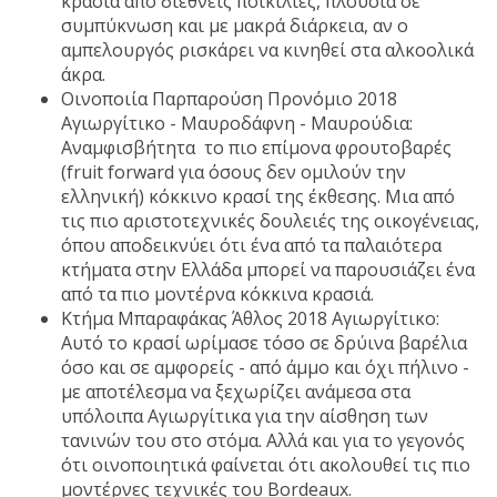
κρασιά από διεθνείς ποικιλίες, πλούσια σε
συμπύκνωση και με μακρά διάρκεια, αν ο
αμπελουργός ρισκάρει να κινηθεί στα αλκοολικά
άκρα.
Οινοποιία Παρπαρούση Προνόμιο 2018
Αγιωργίτικο - Μαυροδάφνη - Μαυρούδια:
Αναμφισβήτητα το πιο επίμονα φρουτοβαρές
(fruit forward για όσους δεν ομιλούν την
ελληνική) κόκκινο κρασί της έκθεσης. Μια από
τις πιο αριστοτεχνικές δουλειές της οικογένειας,
όπου αποδεικνύει ότι ένα από τα παλαιότερα
κτήματα στην Ελλάδα μπορεί να παρουσιάζει ένα
από τα πιο μοντέρνα κόκκινα κρασιά.
Κτήμα Μπαραφάκας Άθλος 2018 Αγιωργίτικο:
Αυτό το κρασί ωρίμασε τόσο σε δρύινα βαρέλια
όσο και σε αμφορείς - από άμμο και όχι πήλινο -
με αποτέλεσμα να ξεχωρίζει ανάμεσα στα
υπόλοιπα Αγιωργίτικα για την αίσθηση των
τανινών του στο στόμα. Αλλά και για το γεγονός
ότι οινοποιητικά φαίνεται ότι ακολουθεί τις πιο
μοντέρνες τεχνικές του Bordeaux.