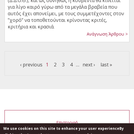
(Δ.Δ.Ο.Θ.), και ως συνήθως η κουβέντα θα κινείται
για λίγο καιρό γύρω από τα μεγάλα βραβεία που
αυτός έχει απονείμει, με τους συμμετέχοντες στον
"χορό" να τοποθετούνται κρίνοντας κριτές,
κριτήρια και κρασιά.
Ανάγνωση Άρθρου >
Pages
‹ previous
1
2
3
4
…
next ›
last »
Επιστροφή
We use cookies on this site to enhance your user experienceBy