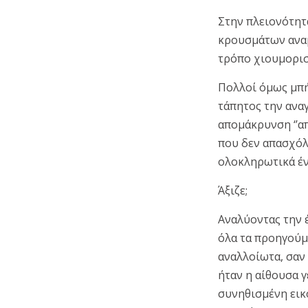
Στην πλειονότητ
κρουσμάτων αναμ
τρόπο χιουμορισ
Πολλοί όμως μπή
τάπητος την αναγ
απομάκρυνση ‘’απ
που δεν απασχόλη
ολοκληρωτικά έν
Άξιζε;
Αναλύοντας την 
όλα τα προηγούμ
αναλλοίωτα, σαν 
ήταν η αίθουσα γ
συνηθισμένη εικό