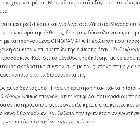
 συνεχόμενες μέρες. Μια έκθεση που διεξάγεται στο κέντρο
μιο.
 να παρευρεθεί έστω και για λίγο στο Ζάππειο Μέγαρο αυτέ
με τον κόσμο της έκθεσης, δεν ήταν δύσκολο να παρατηρή
ση με τα προηγούμενα ΟΙΝΟΡΑΜΑΤΑ. Η ερώτηση που παρα
χείλη όλων των επισκεπτών της έκθεσης ήταν
«Τι δοκίμασε
 προσδοκίας. Καθ’ ότι το μέγεθος της έκθεσης, με το ευρύ
αιτούσε σχολαστικό συντονισμό με τους υπόλοιπους για ν
άσει κάποιο από τα διαμαντάκια της.
ως αυτό δεν ίσχυσε! Η πρώτη ερώτηση ήταν πάντα η ίδια!
ύ είσαι;»
. Καθώς επαγγελματίες και φίλοι του κρασιού πρ
σα σε ποτήρια όπου στριφογύριζε κρασί, επισκέπτες και εκ
 κενό δύο χρόνων. Και βέβαια την τριπλέτα των ερωτήσε
τη
«ποια είναι τα σχέδια σου για φέτος;».