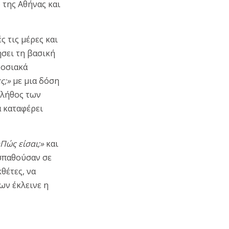
 της Αθήνας και
ς τις μέρες και
σει τη βασική
δοσιακά
ς;»
με μια δόση
 πλήθος των
α καταφέρει
«Πώς είσαι;»
και
οσπαθούσαν σε
θέτες, να
ων έκλεινε η