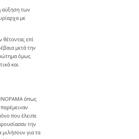
η αύξηση των
υρίαρχα με
 θέτοντας επί
Βέβαια μετά την
 ερώτημα όμως
τικά και
 ΟΙΝΟΡΑΜΑ όπως
 παρέμειναν
μόνο που έλειπε
παρουσίασαν την
α μιλήσουν για τα