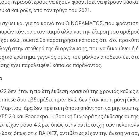
 τους περισσότερους να έχουν φροντίσει να φέρουν μάσκα 
υκά και ροζέ, από τον τρύγο του 2021.
 ισχύει και για το κοινό του ΟΙΝΟΡΑΜΑΤΟΣ, που φρόντισε
παρών κόντρα στον καιρό αλλά και την έξαρση του αριθμο
ρι εδώ , σωστά θα παρατηρήσει κάποιος ότι δεν προκύπτ
λαγή στην σταθερά της διοργάνωσης, που να δικαιώνει ή 
αρχικό ερώτημα, γεγονός όμως που μάλλον αποδεικνύει ότι
εσης έχει παραλειφθεί κάποιος παράγοντας.
α
2 δεν ήταν η πρώτη έκθεση κρασιού της χρονιάς καθως ε
onnese δύο εβδομάδες πριν. Ενώ δεν ήταν και η μόνη έκθε
 Μαρτίου, άρα δεν πρέπει η όποια απάντηση να μην συμπε
ΧΕΣ 2.0 και Foodexpo. Η βασική διαφορά της έκθεσης αυτής 
δεν είχαν μόνο 4 ώρες όπως στην αντίστοιχη των πελοπον
 ώρες όπως στις ΒΑΚΧΕΣ, αντιθέτως είχαν την άνεση να ο