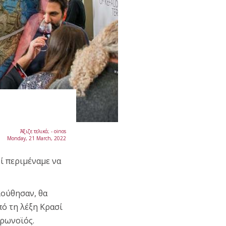
Άξιζε τελικά; - oinos
Monday, 21 March, 2022
οί περιμέναμε να
λούθησαν, θα
ό τη λέξη Κρασί
ορωνοϊός.