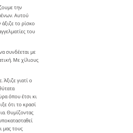
ζουμε την
μένων. Αυτού
 άξιζε το ρίσκο
αγγελματίες του
να συνδέεται με
τική. Με χίλιους
 Άξιζε γιατί ο
θύτατα
ώρα όπου έτσι κι
ξε ότι το κρασί
ια. Θυμίζοντας
 υποκατασταθεί
ι μας τους