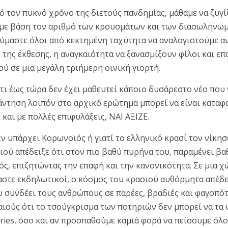
ό τον πυκνό χρόνο της διετούς πανδημίας, μάθαμε να ζυγί
με βάση τον αριθμό των κρουσμάτων και των διασωληνω
ύμαστε όλοι από κεκτημένη ταχύτητα να αναλογιστούμε αν
της έκθεσης, η αναγκαιότητα να ξανασμίξουν φίλοι και επ
ύ σε μια μεγάλη τριήμερη οινική γιορτή.
τι έως τώρα δεν έχει μαθευτεί κάποιο δυσάρεστο νέο που 
άντηση λοιπόν στο αρχικό ερώτημα μπορεί να είναι καταφα
και με πολλές επιφυλάξεις, ΝΑΙ ΑΞΙΖΕ.
δεν υπάρχει Κορωνοϊός ή γιατί το ελληνικό κρασί τον νίκησε.
ιού απέδειξε ότι στον πιο βαθύ πυρήνα του, παραμένει βα
, επιζητώντας την επαφή και την κανονικότητα. Σε μια χ
αστε εκδηλωτικοί, ο κόσμος του κρασιού αυθόρμητα απέδει
υ συνδέει τους ανθρώπους σε παρέες, βραδιές και φαγοπότ
λαιούς ότι το τσούγκρισμα των ποτηριών δεν μπορεί να τα
ories, όσο και αν προσπαθούμε καμιά φορά να πείσουμε όλο