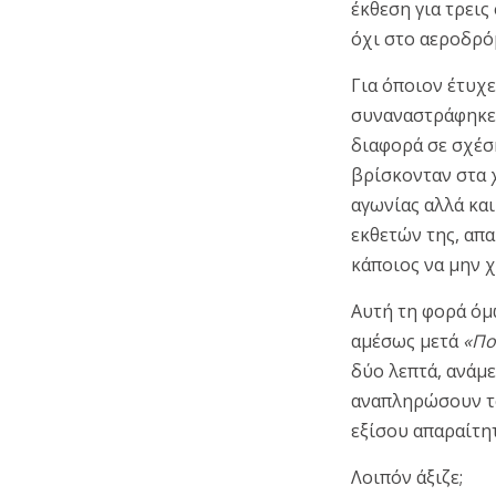
έκθεση για τρεις
όχι στο αεροδρό
Για όποιον έτυχε
συναναστράφηκε 
διαφορά σε σχέ
βρίσκονταν στα 
αγωνίας αλλά και
εκθετών της, απ
κάποιος να μην χ
Αυτή τη φορά όμ
αμέσως μετά
«Πο
δύο λεπτά, ανάμε
αναπληρώσουν το
εξίσου απαραίτη
Λοιπόν άξιζε;