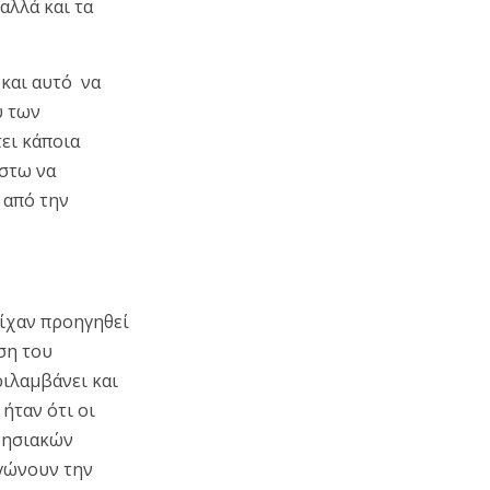
αλλά και τα
 και αυτό να
ύ των
ει κάποια
έστω να
 από την
ίχαν προηγηθεί
ση του
ριλαμβάνει και
ήταν ότι οι
νησιακών
ργώνουν την