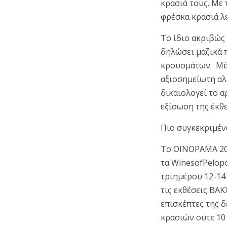
κρασιά τους. Με
φρέσκα κρασιά λε
Το ίδιο ακριβώς
δηλώσει μαζικά 
κρουσμάτων. Μέχ
αξιοσημείωτη αλ
δικαιολογεί το 
εξίσωση της έκθ
Πιο συγκεκριμέν
Το ΟΙΝΟΡΑΜΑ 202
τα WinesofPelop
τριημέρου 12-14
τις εκθέσεις ΒΑΚ
επισκέπτες της 
κρασιών ούτε 10