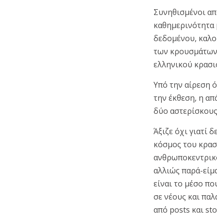
Συνηθισμένοι απ
καθημερινότητα 
δεδομένου, καλο
των κρουσμάτων 
ελληνικού κρασιο
Υπό την αίρεση ό
την έκθεση, η απ
δύο αστερίσκους 
Άξιζε όχι γιατί 
κόσμος του κρασ
ανθρωποκεντρικός
αλλιώς παρά-είμ
είναι το μέσο πο
σε νέους και πα
από posts και st